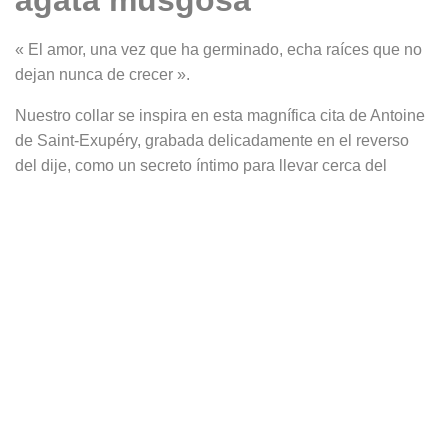
ágata musgosa
« El amor, una vez que ha germinado, echa raíces que no
dejan nunca de crecer ».
Nuestro collar se inspira en esta magnífica cita de Antoine
de Saint-Exupéry, grabada delicadamente en el reverso
del dije, como un secreto íntimo para llevar cerca del
corazón.
Este collar tipo sautoir luce un cabujón de ágata musgo,
alargado y ovalado, que invita a sumergirse en un universo
interior y misterioso. Su matriz translúcida está atravesada
por inclusiones verdes y marrones que evocan redes de
raíces entrelazadas, como aquellas que se extienden bajo
la tierra. Parecen crecer sin fin, a imagen de las raíces del
amor: profundas, persistentes y duraderas. Cada piedra es
única, lo que convierte este collar en una joya
profundamente personal, símbolo de la fuerza, el