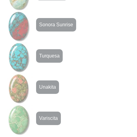
Sonora Sunrise
Turquesa
Unakita
Variscita