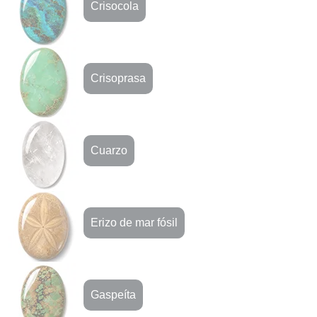
Crisocola
Crisoprasa
Cuarzo
Erizo de mar fósil
Gaspeíta