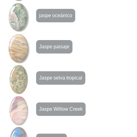
jaspe oceánico
Jaspe paisaje
Jaspe selva tropical
Jaspe Willow Creek