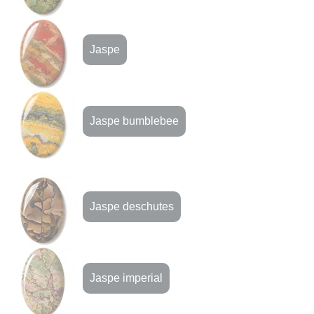
Jaspe
Jaspe bumblebee
Jaspe deschutes
Jaspe imperial