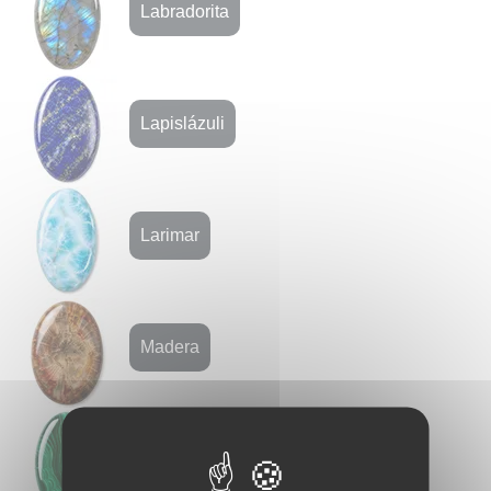
Labradorita
Lapislázuli
Larimar
Madera
Malaquita