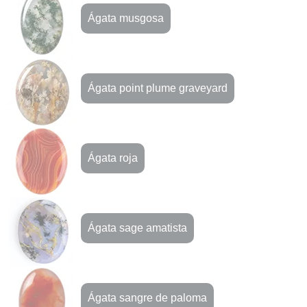
Ágata musgosa
Ágata point plume graveyard
Ágata roja
Ágata sage amatista
Ágata sangre de paloma