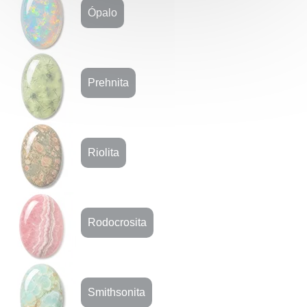
Ópalo
Prehnita
Riolita
Rodocrosita
Smithsonita