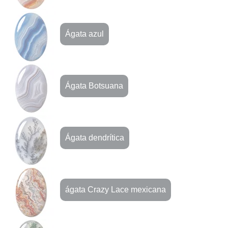
Ágata azul
Ágata Botsuana
Ágata dendrítica
ágata Crazy Lace mexicana