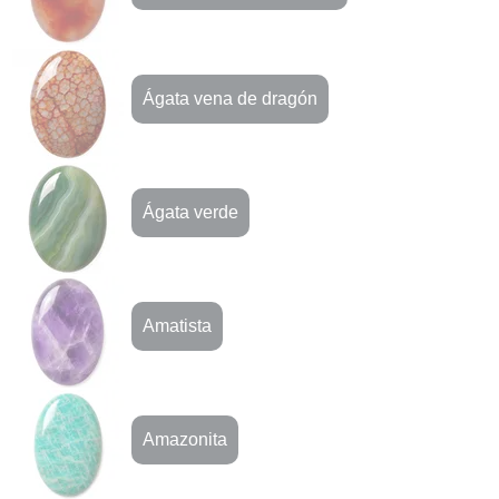
Ágata vena de dragón
Ágata verde
Amatista
Amazonita