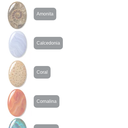
Amonita
Calcedonia
Coral
Cornalina