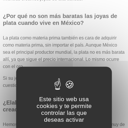
¿Por qué no son más baratas las joyas de
plata cuando vive en México?
La plata como materia prima también es cara de adquirir
como materia prima, sin importar el país. Aunque México
sea el principal productor mundial, la plata no es más barata
allí, ya que sigue el precio internacional. Lo mismo ocurre
con el oro.
Si su joya de plata tiene un precio muy bajo, debería
cuestionar su calidad.
Este sitio web usa
¿Elaboran sus joyas o encargan las
cookies y te permite
creaciones a un artesano local?
controlar las que
deseas activar
Hemos notado que en los últimos años se ha puesto muy de