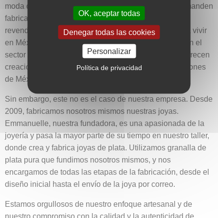
moda que extranjeros compren artesanías locales o manden
OK, aceptar todas
fabricar piezas a artesanos locales, con el objetivo de
revenderlas con un margen de ganancia y quedarse a vivir
Denegar todas las cookies
en México. Esta tendencia es especialmente visible en el
Personalizar
sector de la joyería, donde muchas tiendas en línea ofrecen
creaciones artesanales provenientes de diversas regiones
Política de privacidad
de México.
Sin embargo, este no es el caso de nuestra empresa. Desde
2009, fabricamos nosotros mismos nuestras joyas.
Emmanuelle, nuestra fundadora, es una apasionada de la
joyería y pasa la mayor parte de su tiempo en nuestro taller,
donde crea y fabrica joyas de plata. Utilizamos granalla de
plata pura que fundimos nosotros mismos, y nos
encargamos de todas las etapas de la fabricación, desde el
diseño inicial hasta el envío de la joya por correo.
Estamos orgullosos de nuestro enfoque artesanal y de
nuestro compromiso con la calidad y la autenticidad de