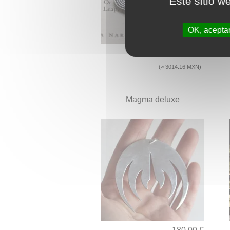
Este sitio w
OK, acepta
152.00 €
(≈ 3014.16 MXN)
Magma deluxe