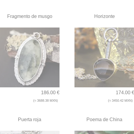
Fragmento de musgo
Horizonte
186.00 €
174.00 
(≈ 3688.38 MXN)
(≈ 3450.42 MXN)
Puerta roja
Poema de China