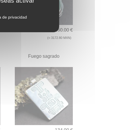
eseas activar
ca de privacidad
€
160.00 €
(≈ 3172.80 MXN)
Fuego sagrado