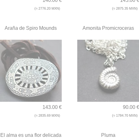
140.00 €
145.00 
(≈ 2776.20 MXN)
(≈ 2875.35 MXN)
Araña de Spiro Mounds
Amonita Promicroceras
143.00 €
90.00 
(≈ 2835.69 MXN)
(≈ 1784.70 MXN)
El alma es una flor delicada
Pluma