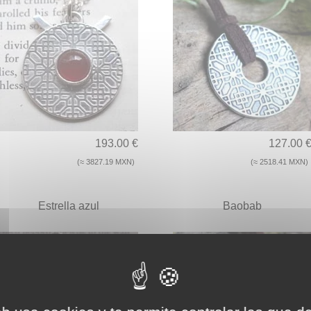
193.00 €
127.00 
(≈ 3827.19 MXN)
(≈ 2518.41 MXN)
Estrella azul
Baobab