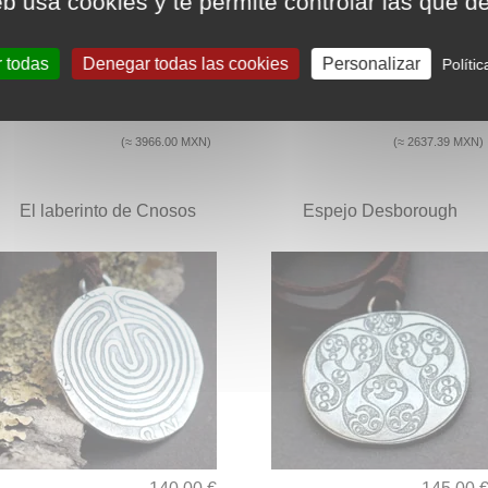
eb usa cookies y te permite controlar las que d
r todas
Denegar todas las cookies
Personalizar
Políti
200.00 €
133.00 
(≈ 3966.00 MXN)
(≈ 2637.39 MXN)
El laberinto de Cnosos
Espejo Desborough