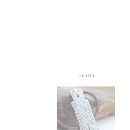
Dijes y collares en
Huo Bu