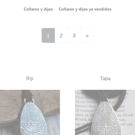
Collares y dijes
Collares y dijes ya vendidos
 plata inspirados en la natural
(current)
Next
1
2
3
»
Riji
Tapa