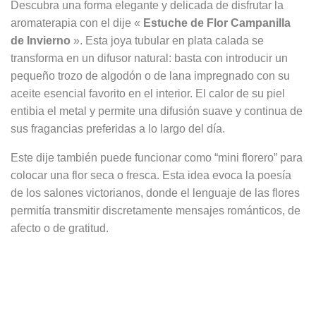
Descubra una forma elegante y delicada de disfrutar la
aromaterapia con el dije «
Estuche de Flor Campanilla
de Invierno
». Esta joya tubular en plata calada se
transforma en un difusor natural: basta con introducir un
pequeño trozo de algodón o de lana impregnado con su
aceite esencial favorito en el interior. El calor de su piel
entibia el metal y permite una difusión suave y continua de
sus fragancias preferidas a lo largo del día.
Este dije también puede funcionar como “mini florero” para
colocar una flor seca o fresca. Esta idea evoca la poesía
de los salones victorianos, donde el lenguaje de las flores
permitía transmitir discretamente mensajes románticos, de
afecto o de gratitud.
Las dos últimas imágenes muestran cómo utilizar el dije
como difusor de perfume y también como recipiente para
una flor seca.