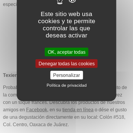
especialmente para los cursos, en
Airbnb
.
Este sitio web usa
cookies y te permite
controlar las que
deseas activar
OK, aceptar todas
Denegar todas las cookies
Personalizar
Texier
:
Política de privacidad
Probablemente los mejores chocolates de Oaxaca, fruto de
la combinación del saber ancestral de Oaxaca de Juárez
con un toque francés. Descubra los productos de nuestros
amigos en
Facebook
, en su
tienda en línea
o dése el gusto
de una degustación directamente en su local: Colón #518,
Col. Centro, Oaxaca de Juárez.