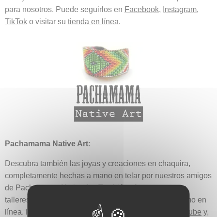
para nosotros. Puede seguirlos en
Facebook
,
Instagram
,
TikTok
o visitar su
tienda en línea
.
Pachamama Native Art
:
Descubra también las joyas y creaciones en chaquira,
completamente hechas a mano en telar por nuestros amigos
de Pachamama Native Art. También ofrecen cursos y
talleres de tejido con chaquira, tanto presenciales como en
línea. Puede seguirlos en
Facebook
,
Instagram
,
YouTube
y,