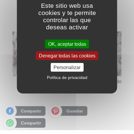
Este sitio web usa
cookies y te permite
controlar las que
Berlingot
Lluvia de nácar
deseas activar
OK, aceptar todas
Denegar todas las cookies
Personalizar
Política de privacidad
Vendido
Vendido
Compartir
Guardar
Compartir