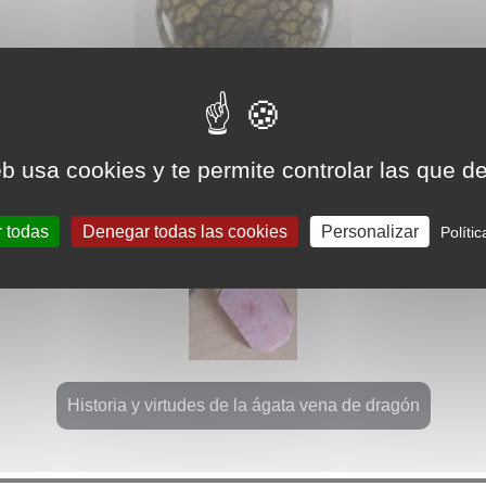
eb usa cookies y te permite controlar las que d
r todas
Denegar todas las cookies
Personalizar
Políti
Historia y virtudes de la ágata vena de dragón