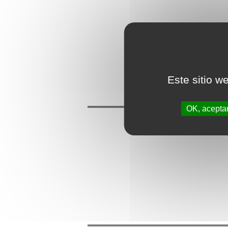
Este sitio w
OK, acepta