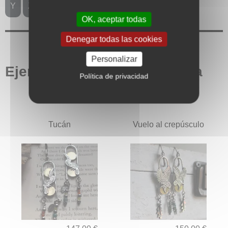
Y
Z
Index
OK, aceptar todas
Denegar todas las cookies
Personalizar
Ejemplos de joyas con ágata
Política de privacidad
Tucán
Vuelo al crepúsculo