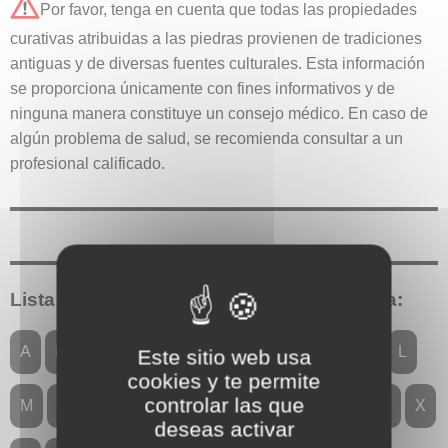
Por favor, tenga en cuenta que todas las propiedades
curativas atribuidas a las piedras provienen de tradiciones
antiguas y de diversas fuentes culturales. Esta información
se proporciona únicamente con fines informativos y de
ninguna manera constituye un consejo médico. En caso de
algún problema de salud, se recomienda consultar a un
profesional calificado.
Lista de piedras que empiezan con la letra:
A
B
C
D
E
F
G
H
I
J
K
L
Este sitio web usa
cookies y te permite
controlar las que
M
N
O
P
Q
R
S
T
U
V
W
X
deseas activar