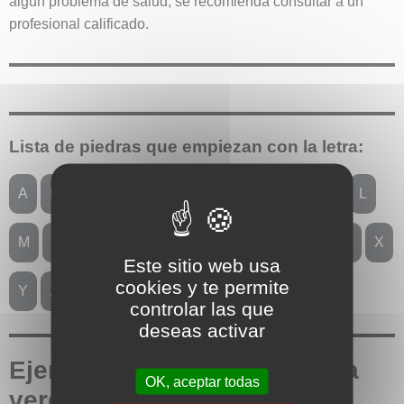
algún problema de salud, se recomienda consultar a un
profesional calificado.
Lista de piedras que empiezan con la letra:
A
B
C
D
E
F
G
H
I
J
K
L
M
N
O
P
Q
R
S
T
U
V
W
X
Este sitio web usa
cookies y te permite
Y
Z
Index
controlar las que
deseas activar
Ejemplos de joyas con ágata
OK, aceptar todas
verde