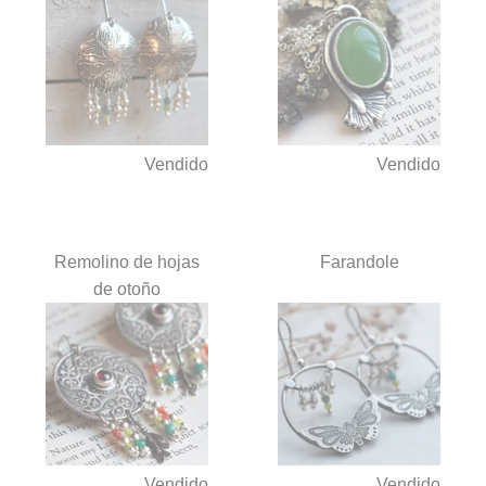
Vendido
Vendido
Remolino de hojas
Farandole
de otoño
Vendido
Vendido