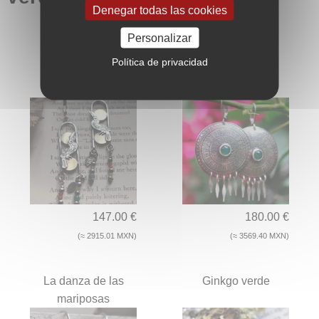
Denegar todas las cookies
Personalizar
Política de privacidad
Tucán
El canto de los
hombres
147.00 €
180.00 €
(≈ 2915.01 MXN)
(≈ 3569.40 MXN)
La danza de las
Ginkgo verde
mariposas