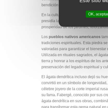
Este sitio w
bendición para quienes vivían en armon
OK, acepta
En la cultura
romana
, el ágata dendrít
presidía la fertilidad y la regeneración
prosperidad de los jardines, reforzando
Los
pueblos nativos americanos
tamb
tradiciones espirituales. Esta piedra 
valoradas para garantizar el bienestar
Utilizada en rituales sagrados, el ágata
tierra y honrar a los espíritus de los
preservación del legado espiritual y cul
El ágata dendrítica incluso dejó su huel
convirtió en un símbolo de longevidad,
célebre joyero de la corte imperial ru
su fama. Fabergé, conocido por sus cr
ágata dendrítica en sus obras, combiná
para transformar esta gema natural en 