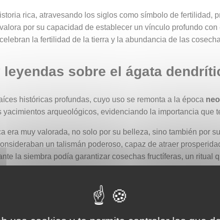
istoria rica, atravesando los siglos como símbolo de fertilidad,
 valora por su capacidad de establecer un vínculo profundo con
elebran la fertilidad de la tierra y la abundancia de las cosech
y leyendas sobre el ágata dendríti
raíces históricas profundas, cuyo uso se remonta a la época
neol
 yacimientos arqueológicos, evidenciando la importancia que ten
tica era muy valorada, no solo por su belleza, sino también por
nsideraban un talismán poderoso, capaz de atraer prosperidad y 
nte la siembra podía garantizar cosechas fructíferas, un ritual q
lada a las dríades, las ninfas de los bosques, veneradas como l
 asociaba con Artemisa, la diosa de la caza y de los espacios s
sques, encontraba en esta piedra un reflejo de su propio reino.
s sagrados, reforzaban su conexión con esta deidad, convirtién