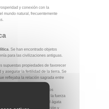
 prosperidad y conexión con la
 el mundo natural, frecuentemente
as.
ca
ítica
. Se han encontrado objetos
ía para las civilizaciones antiguas.
 sus supuestas propiedades de favorecer
asegurar la fertilidad de la tierra. Se
ue reflejaba la relación sagrada entre
os espíritus protectores de los
alvajes. Artemisa, símbolo de la fuerza
 Los motivos arborescentes del ágata
dola en una piedra de protección y