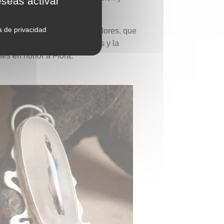
eseas activar
ca de privacidad
a diosa de las plantas y las flores, que
 el crecimiento de las plantas y la
nes en honor a Flora.