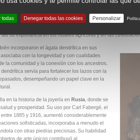
eb usa cookies y te permite controlar las que d
ía con la naturaleza.
r todas
Denegar todas las cookies
Personalizar
Políti
ica adquirió otra dimensión simbólica. Estaba dedicada a Flora, l
 de la vida. Esta piedra se consideraba un talismán que favorecía
 así su importancia en los rituales agrícolas y en las celebracio
ién incorporaron el ágata dendrítica en sus
se asociaba con la longevidad y con cualidades
 de la comunidad y la conexión con los ancestros.
 dendrítica servía para fortalecer los lazos con la
 antepasados, desempeñando un papel clave en la
tural.
la en la historia de la joyería en
Rusia
, donde se
 salud y prosperidad. Su uso por Carl Fabergé, el
sa entre 1885 y 1916, aumentó considerablemente
eaciones sofisticadas, incorporaba a menudo el
ndola con otras piedras preciosas. Su habilidad
objetos de arte únicos contribuyó al