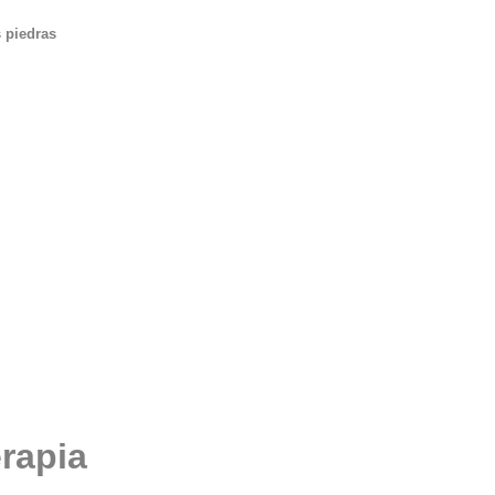
s piedras
erapia