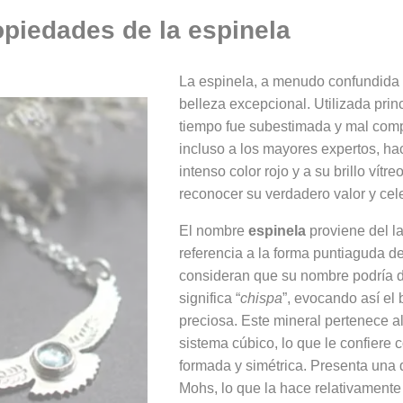
opiedades de la espinela
La espinela, a menudo confundida
belleza excepcional. Utilizada pri
tiempo fue subestimada y mal comp
incluso a los mayores expertos, ha
intenso color rojo y a su brillo vít
reconocer su verdadero valor y cele
El nombre
espinela
proviene del l
referencia a la forma puntiaguda de
consideran que su nombre podría d
significa “
chispa
”, evocando así el 
preciosa. Este mineral pertenece al 
sistema cúbico, lo que le confiere 
formada y simétrica. Presenta una d
Mohs, lo que la hace relativamente