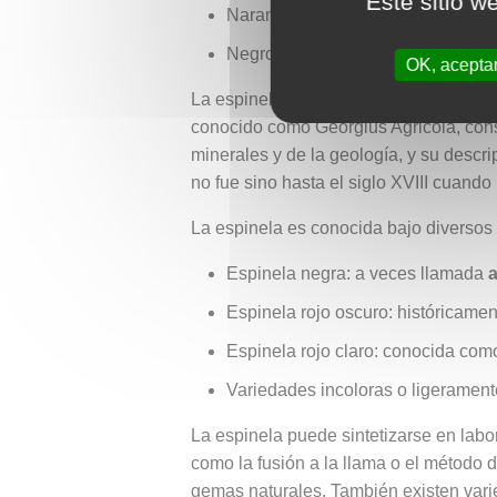
Este sitio w
Naranja y amarillo: causados por
Negro: generalmente debido a una 
OK, acepta
La espinela fue descrita científicamen
conocido como Georgius Agricola, cons
minerales y de la geología, y su descr
no fue sino hasta el siglo XVIII cuando
La espinela es conocida bajo diversos 
Espinela negra: a veces llamada
a
Espinela rojo oscuro: históricam
Espinela rojo claro: conocida co
Variedades incoloras o ligeramen
La espinela puede sintetizarse en labo
como la fusión a la llama o el método d
gemas naturales. También existen vari