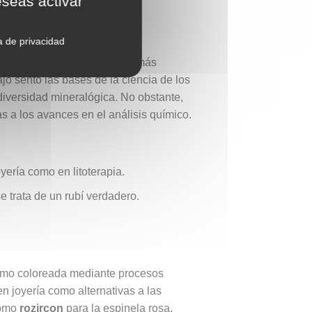
eseas activar
.
ca de privacidad
gista y metalurgista alemán, más
o sentó las bases de la ciencia de los
diversidad mineralógica. No obstante,
as a los avances en el análisis químico.
oyería como en litoterapia.
e trata de un rubí verdadero.
 como coloreada mediante procesos
en joyería como alternativas a las
como
rozircon
para la espinela rosa,