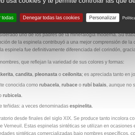
eb usa cookies y te permite controlar las que d
 una mezcla de óxidos de hierro y manganeso.
alta concentración de hierro, que le confiere un aspecto opaco
r todas
Denegar todas las cookies
Personalizar
Políti
te por primera vez en 1546 por Georg Bauer, eminente mineralo
iderado uno de los padres de la mineralogía moderna. Su trabaj
ipción de la espinela contribuyó a una mejor comprensión de la 
 la espinela fue definitivamente diferenciada del corindón, graci
nombres, que reflejan la variedad de sus colores y formas:
kerita
,
candita
,
pleonasta
o
ceilonita
; es apreciada tanto en j
ente conocida como
rubacela
,
rubace
o
rubí balais
, aunque no s
mo
rubicela
.
te teñidas: a veces denominadas
espinelita
.
ratorio desde finales del siglo XIX. Se produce tanto incolora
e Verneuil. Estas espinelas sintéticas se utilizan en ocasiones 
edades sintéticas comercializadas bajo nombres específicos, 