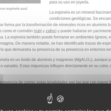
para su uso en joyería.
con espinela azul.
La espinela es un mineral fascinan
condiciones geológicas. Se encuen
forma por la transformación de minerales ricos en aluminio bajo
 como el corindón (
rubí
y
zafiro
) y puede hallarse en yacimient
cosa. La espinela también puede formarse en ambientes ígneos, 
del magma. De manera notable, se han identificado trazas de esp
, lo que demuestra su presencia de su presencia en entornos ext
spinela es un óxido de aluminio y magnesio (MgAl₂O₄), aunque p
 o vanadio. Estas impurezas influyen directamente en su color
a presencia de cromo; estas tonalidades son las que con mayor 
ados con la presencia de hierro y, en algunos casos, de cobalto.
 combinación de hierro y cromo.