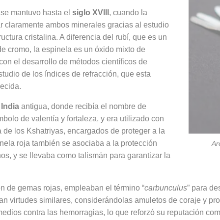
í se mantuvo hasta el
siglo XVIII
, cuando la
r claramente ambos minerales gracias al estudio
ctura cristalina. A diferencia del rubí, que es un
e cromo, la espinela es un óxido mixto de
on el desarrollo de métodos científicos de
studio de los índices de refracción, que esta
lecida.
a
India
antigua, donde recibía el nombre de
bolo de valentía y fortaleza, y era utilizado con
a de los Kshatriyas, encargados de proteger a la
inela roja también se asociaba a la protección
Ar
os, y se llevaba como talismán para garantizar la
ión de gemas rojas, empleaban el término “
carbunculus
” para de
an virtudes similares, considerándolas amuletos de coraje y pro
dios contra las hemorragias, lo que reforzó su reputación co