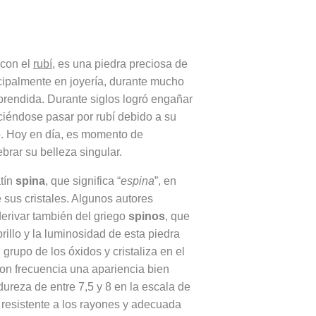
 con el
rubí
, es una piedra preciosa de
ncipalmente en joyería, durante mucho
rendida. Durante siglos logró engañar
ciéndose pasar por rubí debido a su
reo. Hoy en día, es momento de
brar su belleza singular.
atín
spina
, que significa “
espina
”, en
 sus cristales. Algunos autores
erivar también del griego
spinos
, que
brillo y la luminosidad de esta piedra
grupo de los óxidos y cristaliza en el
con frecuencia una apariencia bien
ureza de entre 7,5 y 8 en la escala de
 resistente a los rayones y adecuada