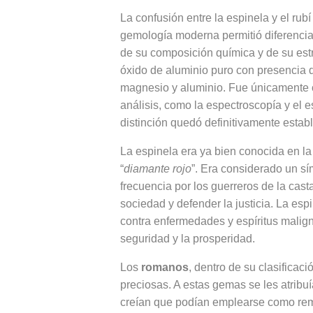
La confusión entre la espinela y el rub
gemología moderna permitió diferencia
de su composición química y de su estru
óxido de aluminio puro con presencia d
magnesio y aluminio. Fue únicamente c
análisis, como la espectroscopía y el e
distinción quedó definitivamente estab
La espinela era ya bien conocida en l
“
diamante rojo
”. Era considerado un sím
frecuencia por los guerreros de la cast
sociedad y defender la justicia. La esp
contra enfermedades y espíritus malign
seguridad y la prosperidad.
Los
romanos
, dentro de su clasificac
preciosas. A estas gemas se les atribuí
creían que podían emplearse como reme