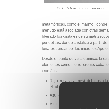
Collar
"Mensajero del amanecer"
metamórficas, como el mármol, donde se 
menudo está asociada con otras gemas
liberado los cristales de su matriz ro
peridotitas, donde cristaliza a partir 
lunares traídas por las misiones Apolo
Desde el punto de vista químico, la e
elementos como hierro, cromo, cobalto
cromática:
Rojo, rosa y carmesí: debidos a l
el rubí.
Azul claro a azul oscuro: relacion
Violeta y púrpura: resultado de la