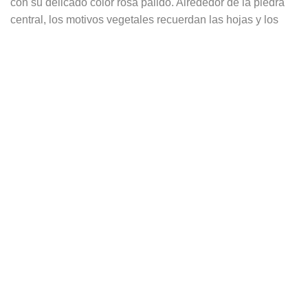
con su delicado color rosa pálido. Alrededor de la piedra
central, los motivos vegetales recuerdan las hojas y los
capullos que se abren.
Todo descansa sobre un anillo de media alianza, cuya
forma recuerda sutilmente el tallo de una planta. Esta
elección de diseño le confiere al anillo un aspecto sólido y
robusto, manteniendo al mismo tiempo una elegancia
natural. El anillo, completamente en plata, realza el brillo
de la turmalina y el trabajo minucioso de los motivos
florales, creando un equilibrio perfecto entre la piedra y el
metal.
El anillo "Rosa Té" es un homenaje a la belleza de la
naturaleza.
Metal: plata de ley (925).