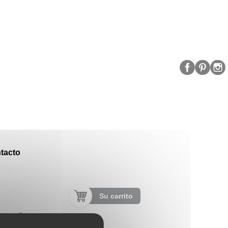
tacto
Su carrito
estima"