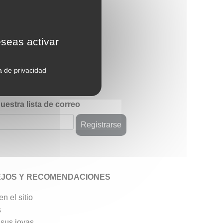
eseas activar
reseñas
ca de privacidad
uestra lista de correo
JOS Y RECOMENDACIONES
n el sitio
s
 sus joyas