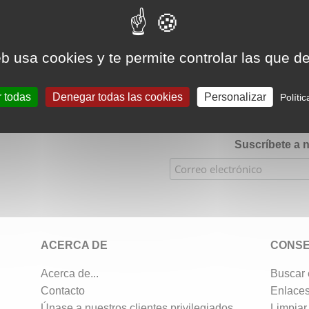
eb usa cookies y te permite controlar las que d
★★★
Calificaciones de nuestra tienda Etsy: 900 ventas, 294 
r todas
Denegar todas las cookies
Personalizar
Políti
Suscríbete a n
ACERCA DE
CONSE
Acerca de...
Buscar e
Contacto
Enlace
Únase a nuestros clientes privilegiados
Limpiar