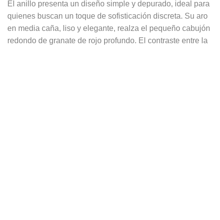
El anillo presenta un diseño simple y depurado, ideal para
quienes buscan un toque de sofisticación discreta. Su aro
en media caña, liso y elegante, realza el pequeño cabujón
redondo de granate de rojo profundo. El contraste entre la
sobriedad de la plata y el brillo intenso de la piedra le
confiere un estilo moderno sin perder su carácter
atemporal.
Este anillo puede llevarse solo para un estilo minimalista o
integrarse en un conjunto de anillos apilables, permitiendo
crear una composición única según tus deseos. La tienda
ofrece además otros modelos con cabujones similares,
abriendo un abanico de combinaciones para dar rienda
suelta a tu creatividad y personalizar tus joyas.
En el lenguaje de las flores, la amapola encarna la
fragilidad y la intensidad. Evoca el llamado ardiente del
amor y recuerda la importancia de saborear cada instante
y entregarse plenamente a las emociones con pasión. Tras