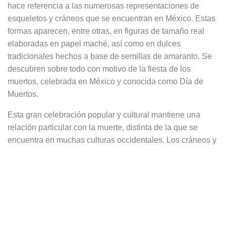
hace referencia a las numerosas representaciones de
esqueletos y cráneos que se encuentran en México. Estas
formas aparecen, entre otras, en figuras de tamaño real
elaboradas en papel maché, así como en dulces
tradicionales hechos a base de semillas de amaranto. Se
descubren sobre todo con motivo de la fiesta de los
muertos, celebrada en México y conocida como Día de
Muertos.
Esta gran celebración popular y cultural mantiene una
relación particular con la muerte, distinta de la que se
encuentra en muchas culturas occidentales. Los cráneos y
esqueletos no están asociados al miedo, sino a la
memoria, al recuerdo y a la presencia simbólica de los
difuntos. Recuerdan que los muertos continúan existiendo
a través de los relatos, los objetos, las imágenes y los
gestos transmitidos de generación en generación.
Estos aretes de plata retoman esta tradición a través de