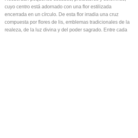
cuyo centro está adornado con una flor estilizada
encerrada en un círculo. De esta flor irradia una cruz
compuesta por flores de lis, emblemas tradicionales de la
realeza, de la luz divina y del poder sagrado. Entre cada
flor de lis, un tallo con hojas equilibra la composición,
sugiriendo vitalidad, naturaleza domada y el vínculo entre
la belleza y la fuerza.
El nombre
Alixia
es una variante moderna y femenina de
Alix
, derivado a su vez del nombre medieval
Alice
,
procedente del germánico
Adalheidis
(adal = noble, heid
= linaje, estado). Puede interpretarse, por tanto, como «
noble, de alta estirpe
», un significado que resuena
profundamente con la flor de lis, símbolo de pureza, poder
hereditario y herencia espiritual.
Por su sonoridad suave y etérea, Alixia evoca también un
universo feérico o lunar, un nombre que podría pertenecer